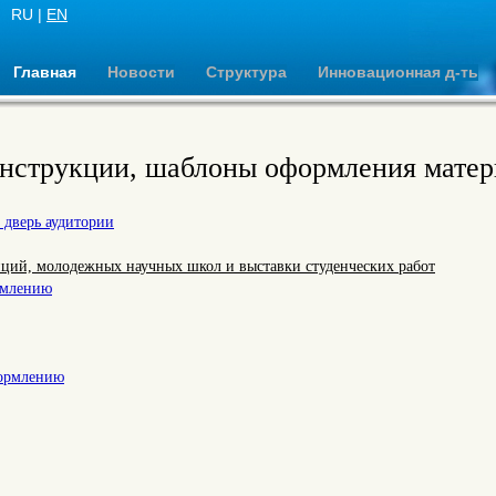
RU |
EN
Главная
Новости
Структура
Инновационная д-ть
инструкции, шаблоны оформления мате
 дверь аудитории
ций, молодежных научных школ и выставки студенческих работ
рмлению
формлению