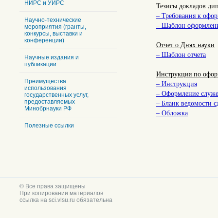
НИРС и УИРС
Тезисы докладов ди
– Требования к офо
Научно-технические
– Шаблон оформлени
мероприятия (гранты,
конкурсы, выставки и
конференции)
Отчет о Днях науки
– Шаблон отчета
Научные издания и
публикации
Инструкция по офор
Преимущества
– Инструкция
использования
– Оформление служе
государственных услуг,
предоставляемых
– Бланк ведомости с
Минобрнауки РФ
– Обложка
Полезные ссылки
© Все права защищены
При копировании материалов
ссылка на sci.vlsu.ru обязательна