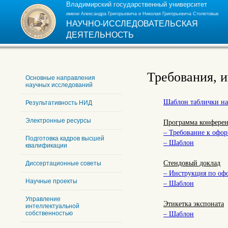
Владимирский государственный университет
имени Александра Григорьевича и Николая Григорьевича Столетовых
НАУЧНО-ИССЛЕДОВАТЕЛЬСКАЯ
ДЕЯТЕЛЬНОСТЬ
Требования, 
Основные направления
научных исследований
Шаблон таблички на
Результативность НИД
Электронные ресурсы
Программа конферен
– Требование к офо
Подготовка кадров высшей
– Шаблон
квалификации
Стендовый доклад
Диссертационные советы
– Инструкция по о
Научные проекты
– Шаблон
Управление
Этикетка экспоната
интеллектуальной
собственностью
– Шаблон