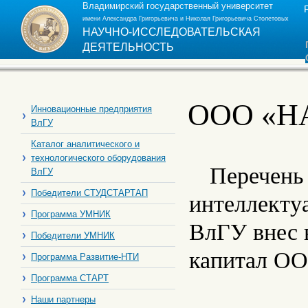
Владимирский государственный университет
имени Александра Григорьевича и Николая Григорьевича Столетовых
НАУЧНО-ИССЛЕДОВАТЕЛЬСКАЯ
ДЕЯТЕЛЬНОСТЬ
ООО «Н
Инновационные предприятия
ВлГУ
Каталог аналитического и
технологического оборудования
Перечень
ВлГУ
Победители СТУДСТАРТАП
интеллекту
Программа УМНИК
ВлГУ внес в
Победители УМНИК
капитал О
Программа Развитие-НТИ
Программа СТАРТ
Наши партнеры