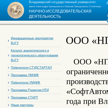
Владимирский государственный университет
имени Александра Григорьевича и Николая Григорьевича Столетовых
НАУЧНО-ИССЛЕДОВАТЕЛЬСКАЯ
ДЕЯТЕЛЬНОСТЬ
ООО «НП
Инновационные предприятия
ВлГУ
Каталог аналитического и
технологического оборудования
ООО «НПП
ВлГУ
Победители СТУДСТАРТАП
ограниченн
Программа УМНИК
производст
Победители УМНИК
«СофтАвтом
Программа Развитие-НТИ
Программа СТАРТ
года при В
Наши партнеры