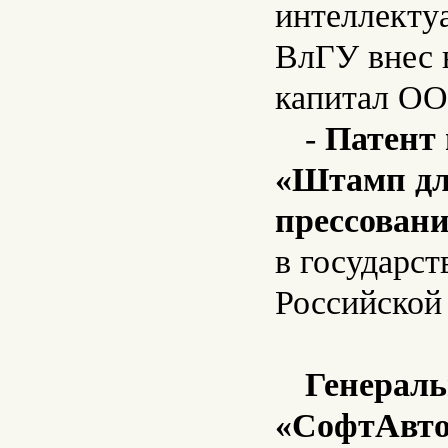
интеллекту
ВлГУ внес в
капитал О
-
Патент 
«Штамп дл
прессован
в государс
Российской
Генерал
«СофтАвто