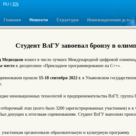
RU |
EN
Главная
Новости
Структура
Инновационная д-ть
Студент ВлГУ завоевал бронзу в олимп
д Медведков
вошел в число лучших Международной цифровой олимпиа
ье место
в дисциплине «Прикладное программирование на С++».
соревнования прошли
15-18 сентября 2022 г.
в Ульяновском государствен
е.
ледже инновационных технологий и предпринимательства ВлГУ, группа 
тборочный этап (всего было 3200 зарегистрированных участников) и в 
был допущен к итоговым соревнованиям. Студент ВлГУ выполнял произ
 участникам организовали образовательную и культурную программу.