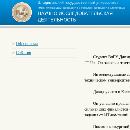
Владимирский государственный университет
имени Александра Григорьевича и Николая Григорьевича Столетовых
НАУЧНО-ИССЛЕДОВАТЕЛЬСКАЯ
ДЕЯТЕЛЬНОСТЬ
Объявления
События
Студент ВлГУ
Дави
IT'22». Он завоевал
трет
Интеллектуальные 
техническом университет
Давид учится в Кол
Он успешно прошел о
сильнейших финалистов 
задания от ИТ-компаний.
Помимо конкурсной,