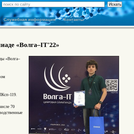
Служебная информация
Контакты
иаде «Волга–IT'22»
ды «Волга–
ном
ПКсп-119.
числе 70
водственные