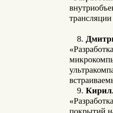
внутриобъе
трансляции
8.
Дмитр
«Разработк
микрокомпь
ультракомп
встраиваем
9.
Кирил
«Разработк
покрытий н