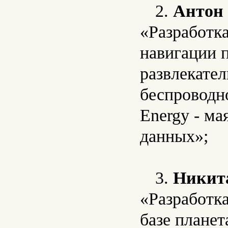
2.
Антон
«Разработк
навигации п
развлекате
беспроводн
Energy - ма
данных»;
3.
Никит
«Разработк
базе планет