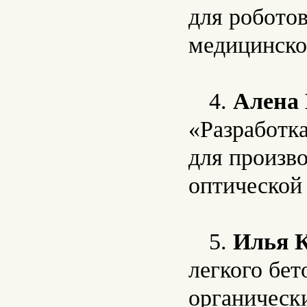
для робото
медицинско
4.
Алена
«Разработк
для произв
оптической
5.
Илья 
легкого бет
органическ