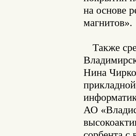
на основе 
магнитов».
Также ср
Владимирск
Нина Чирко
прикладной
информатик
АО «Владис
высокоакти
сорбента с