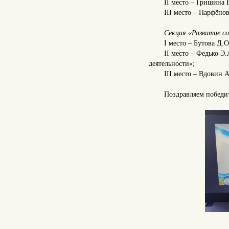
II место – Гришина 
III место – Парфён
Секция «Развитие со
I место – Бутова Д.
II место – Федько Э
деятельности»;
III место – Вдовин 
Поздравляем победит