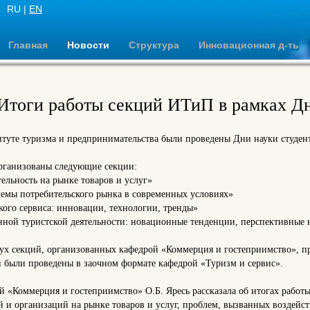
RU |
EN
Главная
Новости
Структура
Инновационная д-ть
Итоги работы секций ИТиП в рамках Дн
итуте туризма и предпринимательства были проведены Дни науки студен
рганизованы следующие секции:
тельность на рынке товаров и услуг»
лемы потребительского рынка в современных условиях»
кого сервиса: инновации, технологии, тренды»
нной туристской деятельности: новационные тенденции, перспективные 
вух секций, организованных кафедрой «Коммерция и гостеприимство»,
ии были проведены в заочном формате кафедрой «Туризм и сервис».
 «Коммерция и гостеприимство» О.Б. Яресь рассказала об итогах работ
й и организаций на рынке товаров и услуг, проблем, вызванных воздей