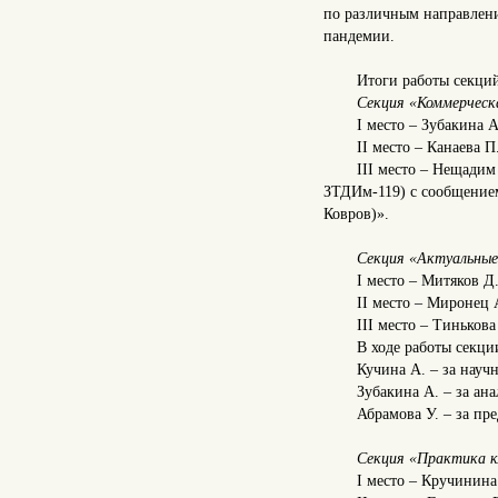
по различным направлени
пандемии.
Итоги работы секци
Секция «Коммерческа
I место – Зубакина 
II место – Канаева 
III место – Нещадим
ЗТДИм-119) с сообщением
Ковров)».
Секция «Актуальные
I место – Митяков 
II место – Миронец 
III место – Тиньков
В ходе работы секц
Кучина А. – за науч
Зубакина А. – за ан
Абрамова У. – за пр
Секция «Практика кл
I место – Кручинина