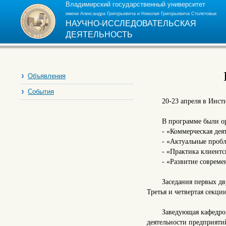
Владимирский государственный университет
имени Александра Григорьевича и Николая Григорьевича Столетовых
НАУЧНО-ИССЛЕДОВАТЕЛЬСКАЯ
ДЕЯТЕЛЬНОСТЬ
Объявления
События
20-23 апреля в Инст
В программе были о
- «Коммерческая дея
- «Актуальные проб
- «Практика клиентс
- «Развитие совреме
Заседания первых д
Третья и четвертая секц
Заведующая кафедрой
деятельности предприяти