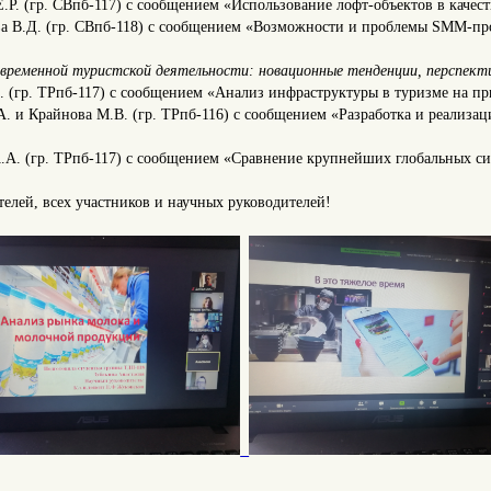
Е.Р. (гр. СВпб-117) с сообщением «Использование лофт-объектов в каче
ова В.Д. (гр. СВпб-118) с сообщением «Возможности и проблемы SMM-п
временной туристской деятельности: новационные тенденции, перспекти
О. (гр. ТРпб-117) с сообщением «Анализ инфраструктуры в туризме на пр
.А. и Крайнова М.В. (гр. ТРпб-116) с сообщением «Разработка и реализ
А.А. (гр. ТРпб-117) с сообщением «Сравнение крупнейших глобальных с
елей, всех участников и научных руководителей!