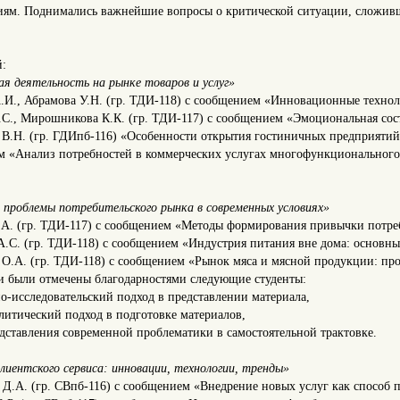
ям. Поднимались важнейшие вопросы о критической ситуации, сложивше
й:
я деятельность на рынке товаров и услуг»
А.И., Абрамова У.Н. (гр. ТДИ-118) с сообщением «Инновационные технол
П.С., Мирошникова К.К. (гр. ТДИ-117) с сообщением «Эмоциональная со
 В.Н. (гр. ГДИпб-116) «Особенности открытия гостиничных предприятий
 «Анализ потребностей в коммерческих услугах многофункционального
 проблемы потребительского рынка в современных условиях»
Д.А. (гр. ТДИ-117) с сообщением «Методы формирования привычки потр
А.С. (гр. ТДИ-118) с сообщением «Индустрия питания вне дома: основны
а О.А. (гр. ТДИ-118) с сообщением «Рынок мяса и мясной продукции: про
ии были отмечены благодарностями следующие студенты:
но-исследовательский подход в представлении материала,
алитический подход в подготовке материалов,
едставления современной проблематики в самостоятельной трактовке.
иентского сервиса: инновации, технологии, тренды»
 Д.А. (гр. СВпб-116) с сообщением «Внедрение новых услуг как способ 