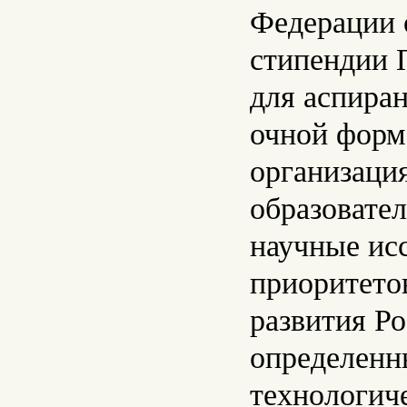
Федерации 
стипендии 
для аспира
очной форм
организаци
образовате
научные ис
приоритето
развития Р
определенны
технологич