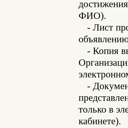
достижения
ФИО).
- Лист п
объявлению
- Копия 
Организации
электронном
- Докуме
представле
только в эл
кабинете).