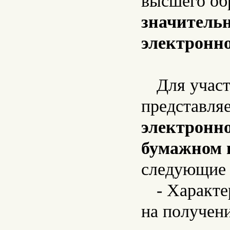
высшего об
значительн
электронн
Для учас
представля
электронно
бумажном 
следующие 
- Характ
на получен