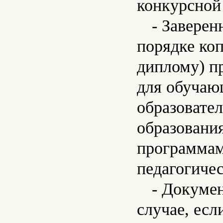
конкурсной 
- Заверен
порядке ко
диплому) п
для обучаю
образовате
образовани
программам
педагогичес
- Докуме
случае, ес