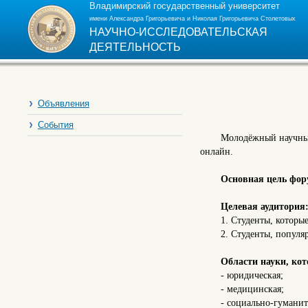
Владимирский государственный университет
имени Александра Григорьевича и Николая Григорьевича Столетовых
НАУЧНО-ИССЛЕДОВАТЕЛЬСКАЯ
ДЕЯТЕЛЬНОСТЬ
Объявления
События
Молодёжный научный
онлайн.
Основная цель фор
Целевая аудитория
1. Студенты, которы
2. Студенты, популя
Области науки, кот
- юридическая;
- медицинская;
- социально-гуманит