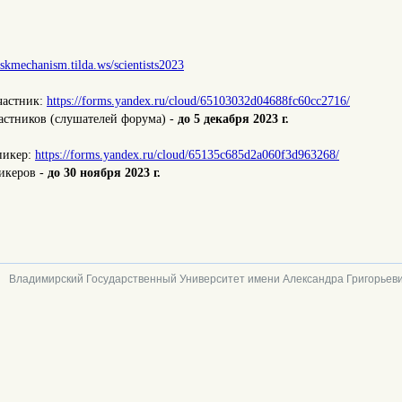
yskmechanism.tilda.ws/scientists2023
участник:
https://forms.yandex.ru/cloud/65103032d04688fc60cc2716/
астников (слушателей форума) -
до 5 декабря 2023 г.
спикер:
https://forms.yandex.ru/cloud/65135c685d2a060f3d963268/
икеров -
до 30 ноября 2023 г.
Владимирский Государственный Университет имени Александра Григорьеви