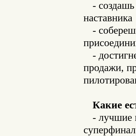
- создашь
наставника
- собере
присоедини
- достигн
продажи, пр
пилотирова
Какие ес
- лучшие
суперфинал