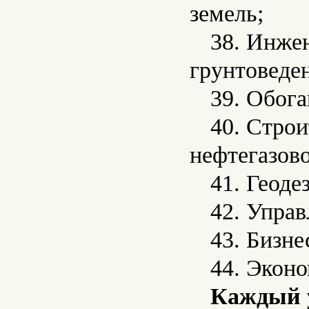
земель;
38. Инжен
грунтоведе
39. Обог
40. Строи
нефтегазово
41. Геоде
42. Управ
43. Бизне
44. Эконо
Каждый у