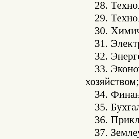
28. Техн
29. Техн
30. Хими
31. Элект
32. Энерг
33. Экон
хозяйством;
34. Фина
35. Бухга
36. Прик
37. Земле