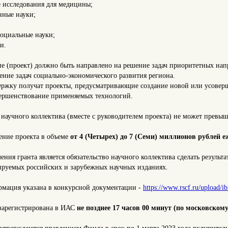
 исследования для медицины;
нные науки;
социальные науки;
и.
ие (проект) должно быть направлено на решение задач приоритетных на
ение задач социально-экономического развития региона.
ржку получат проекты, предусматривающие создание новой или усоверше
вершенствование применяемых технологий.
научного коллектива (вместе с руководителем проекта) не может превыш
ение проекта в объеме
от 4 (Четырех) до 7 (Семи) миллионов рублей е
ения гранта является обязательство научного коллектива сделать резул
ируемых российских и зарубежных научных изданиях.
рмация указана в конкурсной документации -
https://www.rscf.ru/upload/ib
 зарегистрирована в ИАС
не позднее 17 часов 00 минут (по московскому