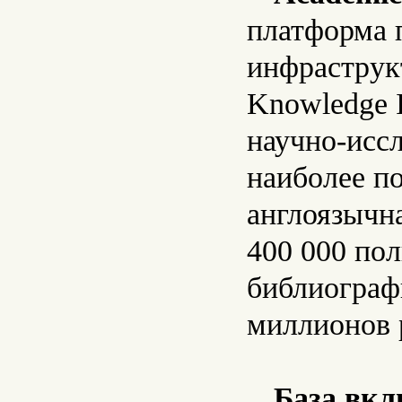
платформа 
инфраструкт
Knowledge I
научно-исс
наиболее п
англоязычна
400 000 по
библиограф
миллионов 
База вкл