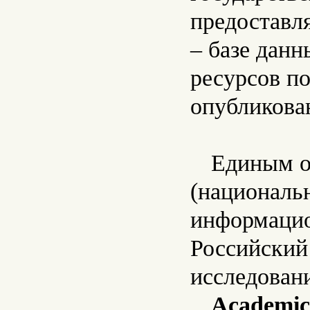
предоставл
– базе дан
ресурсов п
опубликова
Единым о
(националь
информацио
Российский
исследован
Academic